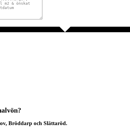
halvön?
ov, Bröddarp och Slättaröd.