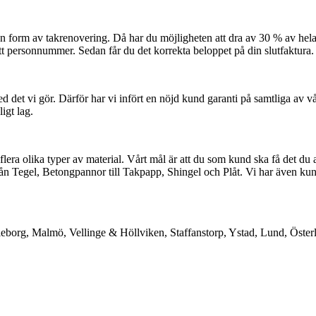
on form av takrenovering. Då har du möjligheten att dra av 30 % av hel
tt personnummer. Sedan får du det korrekta beloppet på din slutfaktura.
ed det vi gör. Därför har vi infört en nöjd kund garanti på samtliga av v
igt lag.
 flera olika typer av material. Vårt mål är att du som kund ska få det du 
från Tegel, Betongpannor till Takpapp, Shingel och Plåt. Vi har även ku
Trelleborg, Malmö, Vellinge & Höllviken, Staffanstorp, Ystad, Lund, Ös