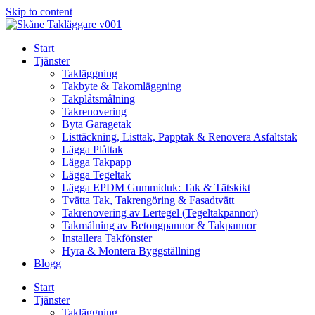
Skip to content
Start
Tjänster
Takläggning
Takbyte & Takomläggning
Takplåtsmålning
Takrenovering
Byta Garagetak
Listtäckning, Listtak, Papptak & Renovera Asfaltstak
Lägga Plåttak
Lägga Takpapp
Lägga Tegeltak
Lägga EPDM Gummiduk: Tak & Tätskikt
Tvätta Tak, Takrengöring & Fasadtvätt
Takrenovering av Lertegel (Tegeltakpannor)
Takmålning av Betongpannor & Takpannor
Installera Takfönster
Hyra & Montera Byggställning
Blogg
Start
Tjänster
Takläggning