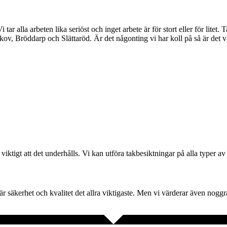
ar alla arbeten lika seriöst och inget arbete är för stort eller för litet
ov, Bröddarp och Slättaröd. Är det någonting vi har koll på så är det vad
iktigt att det underhålls. Vi kan utföra takbesiktningar på alla typer av 
rt är säkerhet och kvalitet det allra viktigaste. Men vi värderar även nog