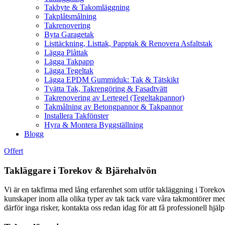
Takbyte & Takomläggning
Takplåtsmålning
Takrenovering
Byta Garagetak
Listtäckning, Listtak, Papptak & Renovera Asfaltstak
Lägga Plåttak
Lägga Takpapp
Lägga Tegeltak
Lägga EPDM Gummiduk: Tak & Tätskikt
Tvätta Tak, Takrengöring & Fasadtvätt
Takrenovering av Lertegel (Tegeltakpannor)
Takmålning av Betongpannor & Takpannor
Installera Takfönster
Hyra & Montera Byggställning
Blogg
Offert
Takläggare i Torekov & Bjärehalvön
Vi är en takfirma med lång erfarenhet som utför takläggning i Torekov
kunskaper inom alla olika typer av tak tack vare våra takmontörer me
därför inga risker, kontakta oss redan idag för att få professionell hjälp