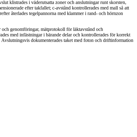
lut klistrades i väderutsatta zoner och anslutningar runt skorsten,
ionerade efter takfallet; c-avstånd kontrollerades med mall så att
ärefter återlades tegelpannorna med klammer i rand- och hörnzon
r och genomföringar, mätprotokoll för läktavstånd och
ades med infästningar i bärande delar och kontrollerades för korrekt
dnad. Avslutningsvis dokumenterades taket med foton och driftinformation