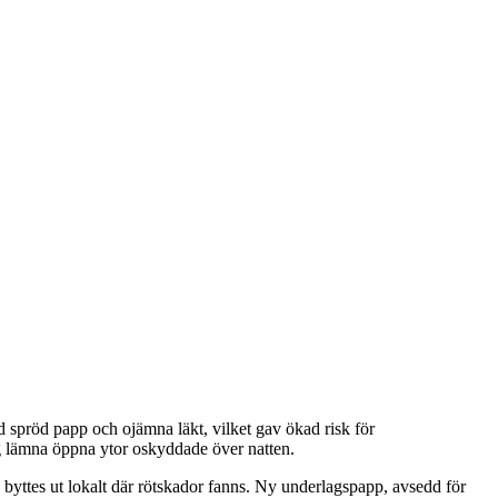
d spröd papp och ojämna läkt, vilket gav ökad risk för
ig lämna öppna ytor oskyddade över natten.
h byttes ut lokalt där rötskador fanns. Ny underlagspapp, avsedd för