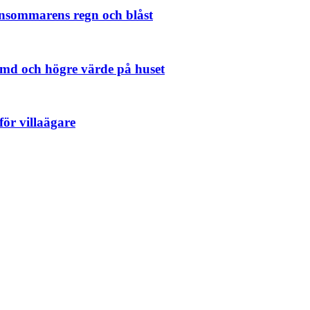
 sensommarens regn och blåst
ymd och högre värde på huset
för villaägare