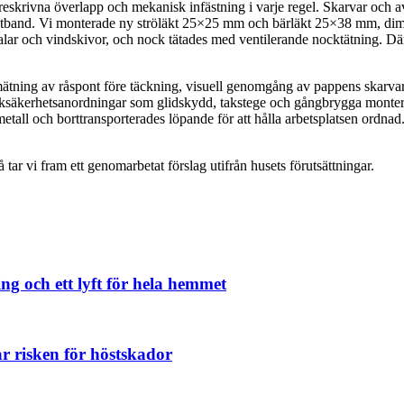
reskrivna överlapp och mekanisk infästning i varje regel. Skarvar och avs
tband. Vi monterade ny ströläkt 25×25 mm och bärläkt 25×38 mm, dimens
ndalar och vindskivor, och nock tätades med ventilerande nocktätning. D
ktmätning av råspont före täckning, visuell genomgång av pappens skarva
 Taksäkerhetsanordningar som glidskydd, takstege och gångbrygga monter
och metall och borttransporterades löpande för att hålla arbetsplatsen or
ar vi fram ett genomarbetat förslag utifrån husets förutsättningar.
ing och ett lyft för hela hemmet
r risken för höstskador