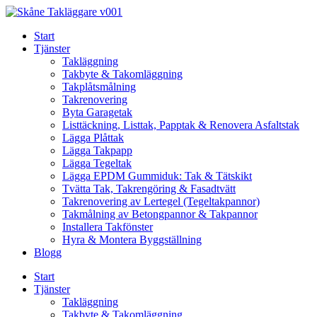
Skip
to
Start
content
Tjänster
Takläggning
Takbyte & Takomläggning
Takplåtsmålning
Takrenovering
Byta Garagetak
Listtäckning, Listtak, Papptak & Renovera Asfaltstak
Lägga Plåttak
Lägga Takpapp
Lägga Tegeltak
Lägga EPDM Gummiduk: Tak & Tätskikt
Tvätta Tak, Takrengöring & Fasadtvätt
Takrenovering av Lertegel (Tegeltakpannor)
Takmålning av Betongpannor & Takpannor
Installera Takfönster
Hyra & Montera Byggställning
Blogg
Start
Tjänster
Takläggning
Takbyte & Takomläggning