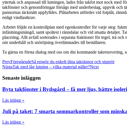
yttertak och anpassad till lutningen, lades från takfot mot nock med fö
takfönster och genomföringar försågs med underbeslag, uppvik och tä
pannornas täckmått uppfylldes. Plåtarbeten utfördes vid fotplåt, rän
enligt vindlastkrav.
Arbetet följde en kontrollplan med egenkontroller för varje steg: fu
infästningsmängd, samt spoltest i ränndalar och vid utsatta detaljer.
placering. Allt avfall sorterades i separata fraktioner för tegel, trä 
om underhåll och snöröjning överlämnades till beställaren.
Ta gärna en första dialog med oss om din kommande takrenovering, så t
Prev
Föregående
Så rengör du enkelt dina takrännor och stuprör
Nästa
Tak med låg lutning – vilka material gäller?
Next
Senaste inläggen
Byta takfönster i Rydsgård – få mer ljus, bättre isoler
Läs inlägg »
Juli på taket: 7 smarta sommarkontroller som minska
Läs inlägg »