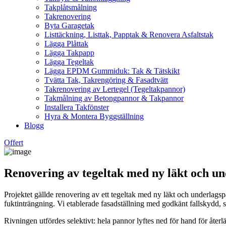
Takplåtsmålning
Takrenovering
Byta Garagetak
Listtäckning, Listtak, Papptak & Renovera Asfaltstak
Lägga Plåttak
Lägga Takpapp
Lägga Tegeltak
Lägga EPDM Gummiduk: Tak & Tätskikt
Tvätta Tak, Takrengöring & Fasadtvätt
Takrenovering av Lertegel (Tegeltakpannor)
Takmålning av Betongpannor & Takpannor
Installera Takfönster
Hyra & Montera Byggställning
Blogg
Offert
Renovering av tegeltak med ny läkt och un
Projektet gällde renovering av ett tegeltak med ny läkt och underlagsp
fuktinträngning. Vi etablerade fasadställning med godkänt fallskydd, 
Rivningen utfördes selektivt: hela pannor lyftes ned för hand för åter