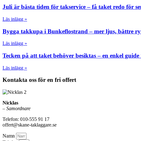
Juli är bästa tiden för takservice – få taket redo för
Läs inlägg »
Bygga takkupa i Bunkeflostrand – mer ljus, bättre r
Läs inlägg »
Tecken på att taket behöver besiktas – en enkel guide 
Läs inlägg »
Kontakta oss för en fri offert
Nicklas
–
Samordnare
Telefon: 010-555 91 17
offert@skane-taklaggare.se
Namn