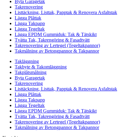
Byta Garagetak
Takrenovering
Listtäckning, Listtak, Papptak & Renovera Asfaltstak
Lägga Plåttak
Lägga Takpapp
Lägga Tegeltak
Lägga EPDM Gummiduk: Tak & Tätskikt
Tvätta Tak, Takrengöring & Fasadtvätt
Takrenovering av Lertegel (Tegeltakpannor)
Takmålning av Betongpannor & Takpannor
Takläggning
Takbyte & Takomläggning
Takplåtsmålning
Byta Garagetak
Takrenovering
Listtäckning, Listtak, Papptak & Renovera Asfaltstak
Lägga Plåttak
Lägga Takpapp
Lägga Tegeltak
Lägga EPDM Gummiduk: Tak & Tätskikt
Tvätta Tak, Takrengöring & Fasadtvätt
Takrenovering av Lertegel (Tegeltakpannor)
Takmålning av Betongpannor & Takpannor