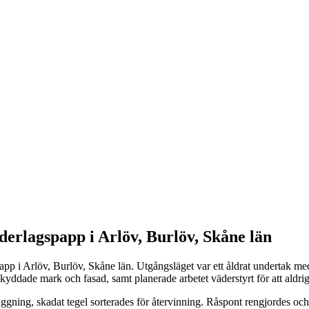
derlagspapp i Arlöv, Burlöv, Skåne län
app i Arlöv, Burlöv, Skåne län. Utgångsläget var ett åldrat undertak me
skyddade mark och fasad, samt planerade arbetet väderstyrt för att aldr
läggning, skadat tegel sorterades för återvinning. Råspont rengjordes oc