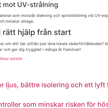
t mot UV-strålning
terial som motstår blekning och sprickbildning vid UV-exp
ch minskar slitage.
 rätt hjälp från start
ter om ditt tak utifrån just dina lokala väderförhållanden? K
ar och ger dig trygghet i många år framöver!
ållbar estetik
 ljus, bättre isolering och ett lyf
troller som minskar risken för hö