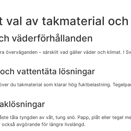
t val av takmaterial och
 och väderförhållanden
lera överväganden – särskilt vad gäller väder och klimat. I S
och vattentäta lösningar
höver du takmaterial som klarar hög fuktbelastning. Tegel
taklösningar
åste tåla tyngden av våt, tung snö. Papp, plåt eller tegel 
också avgörande för längre livslängd.