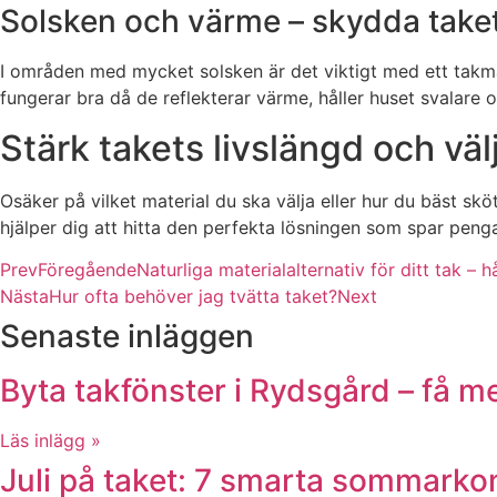
Solsken och värme – skydda take
I områden med mycket solsken är det viktigt med ett takma
fungerar bra då de reflekterar värme, håller huset svalare o
Stärk takets livslängd och välj
Osäker på vilket material du ska välja eller hur du bäst skö
hjälper dig att hitta den perfekta lösningen som spar peng
Prev
Föregående
Naturliga materialalternativ för ditt tak – h
Nästa
Hur ofta behöver jag tvätta taket?
Next
Senaste inläggen
Byta takfönster i Rydsgård – få mer
Läs inlägg »
Juli på taket: 7 smarta sommarkon