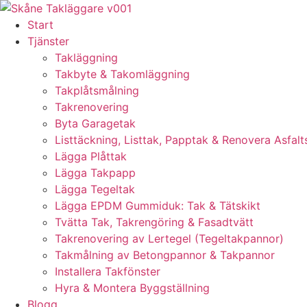
Skip
to
Start
content
Tjänster
Takläggning
Takbyte & Takomläggning
Takplåtsmålning
Takrenovering
Byta Garagetak
Listtäckning, Listtak, Papptak & Renovera Asfalt
Lägga Plåttak
Lägga Takpapp
Lägga Tegeltak
Lägga EPDM Gummiduk: Tak & Tätskikt
Tvätta Tak, Takrengöring & Fasadtvätt
Takrenovering av Lertegel (Tegeltakpannor)
Takmålning av Betongpannor & Takpannor
Installera Takfönster
Hyra & Montera Byggställning
Blogg