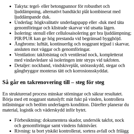
Takyta: tegel- eller betongpannor för robusthet och
ljuddämpning, alternativt bandtäckt plåt kombinerat med
ljuddämpande duk.
Underlag: högkvalitativ underlagspapp eller -duk med täta
genomföringar och klistrade skarvar vid utsatta lägen.
Isolering: stenull eller cellulosaisolering ger bra ljuddämpning;
PIR/PUR kan ge hög prestanda vid begränsad bygghöjd.
Ångbroms: lufttät, kontinuerlig och noggrant tejpad i skarvar,
ansluten mot väggar och genomföringar.
Ventilation: takfotsintag och ventilerad nock, kompletterat
med vindavledare så isoleringen inte stryps vid takfoten.
Detaljer: nockband, vindskiveplåt, snörasskydd, stegar och
gångbryggor monteras tätt och korrosionsskyddat.
Så går en takrenovering till – steg för steg
En strukturerad process minskar störningar och säkrar resultatet.
Börja med ett noggrant statuslyft: mät fukt på vinden, kontrollera
infästningar och bedöm underlagets kondition. Därefter planerar du
material, logistik och väderskydd inför bytet.
Förbesiktning: dokumentera skador, undersök takfot, nock
och genomföringar samt vindens fuktnivåer.
Rivning: ta bort ytskikt kontrollerat, sortera avfall och frilägg