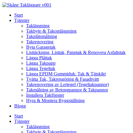
Skip
to
Start
content
Tjänster
Takläggning
Takbyte & Takomläggning
Takplåtsmålning
Takrenovering
Byta Garagetak
Listtäckning, Listtak, Papptak & Renovera Asfaltstak
Lägga Plåttak
Lägga Takpapp
Lägga Tegeltak
Lägga EPDM Gummiduk: Tak & Tätskikt
Tvätta Tak, Takrengöring & Fasadtvätt
Takrenovering av Lertegel (Tegeltakpannor)
Takmålning av Betongpannor & Takpannor
Installera Takfönster
Hyra & Montera Byggställning
Blogg
Start
Tjänster
Takläggning
Takbyte & Takomläggning