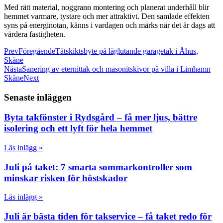
Med rätt material, noggrann montering och planerat underhåll blir
hemmet varmare, tystare och mer attraktivt. Den samlade effekten
syns på energinotan, känns i vardagen och märks när det är dags att
värdera fastigheten.
Prev
Föregående
Tätskiktsbyte på låglutande garagetak i Åhus,
Skåne
Nästa
Sanering av eternittak och masonitskivor på villa i Limhamn
Skåne
Next
Senaste inläggen
Byta takfönster i Rydsgård – få mer ljus, bättre
isolering och ett lyft för hela hemmet
Läs inlägg »
Juli på taket: 7 smarta sommarkontroller som
minskar risken för höstskador
Läs inlägg »
Juli är bästa tiden för takservice – få taket redo för