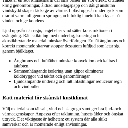
Taket är en stor klimatskärm där små brister får stor effekt. Otätheter
kring genomföringar, åldrad underlagspapp och dåligt anslutna
vindskydd skapar läckage av värme. I blåst uppstår undertryck som
drar ut varm luft genom springor, och fuktig inneluft kan kylas på
vinden och ge kondens.
Ljud uppstår när regn, hagel eller vind sätter konstruktionen i
svängning. Rätt skiktning med underlag, isolering och
akustikbrytande material minskar överföringen. En tät ångbroms och
korrekt monterade skarvar stoppar dessutom luftljud som letar sig
genom bjälklaget.
Ångbroms och lufttäthet minskar konvektion och kallras i
takfoten.
Sammanhängande isolering utan glipor eliminerar
köldbryggor vid takfot och genomföringar.
Ljuddämpande underlag och rätt infästningar reducerar regn-
och vindbuller.
Rätt material för skånskt kustklimat
Välj material som tål salt, vind och slagregn samt ger bra ljud- och
värmeegenskaper. Anpassa efter taklutning, husets ålder och önskat
uttryck. Det viktigaste är helheten: ett system där alla skikt
samverkar och är monterade enligt anvisningar.