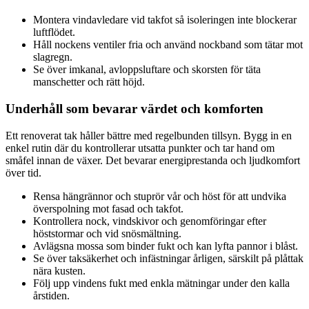
Montera vindavledare vid takfot så isoleringen inte blockerar
luftflödet.
Håll nockens ventiler fria och använd nockband som tätar mot
slagregn.
Se över imkanal, avloppsluftare och skorsten för täta
manschetter och rätt höjd.
Underhåll som bevarar värdet och komforten
Ett renoverat tak håller bättre med regelbunden tillsyn. Bygg in en
enkel rutin där du kontrollerar utsatta punkter och tar hand om
småfel innan de växer. Det bevarar energiprestanda och ljudkomfort
över tid.
Rensa hängrännor och stuprör vår och höst för att undvika
överspolning mot fasad och takfot.
Kontrollera nock, vindskivor och genomföringar efter
höststormar och vid snösmältning.
Avlägsna mossa som binder fukt och kan lyfta pannor i blåst.
Se över taksäkerhet och infästningar årligen, särskilt på plåttak
nära kusten.
Följ upp vindens fukt med enkla mätningar under den kalla
årstiden.