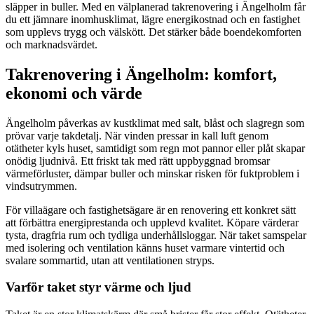
släpper in buller. Med en välplanerad takrenovering i Ängelholm får
du ett jämnare inomhusklimat, lägre energikostnad och en fastighet
som upplevs trygg och välskött. Det stärker både boendekomforten
och marknadsvärdet.
Takrenovering i Ängelholm: komfort,
ekonomi och värde
Ängelholm påverkas av kustklimat med salt, blåst och slagregn som
prövar varje takdetalj. När vinden pressar in kall luft genom
otätheter kyls huset, samtidigt som regn mot pannor eller plåt skapar
onödig ljudnivå. Ett friskt tak med rätt uppbyggnad bromsar
värmeförluster, dämpar buller och minskar risken för fuktproblem i
vindsutrymmen.
För villaägare och fastighetsägare är en renovering ett konkret sätt
att förbättra energiprestanda och upplevd kvalitet. Köpare värderar
tysta, dragfria rum och tydliga underhållsloggar. När taket samspelar
med isolering och ventilation känns huset varmare vintertid och
svalare sommartid, utan att ventilationen stryps.
Varför taket styr värme och ljud