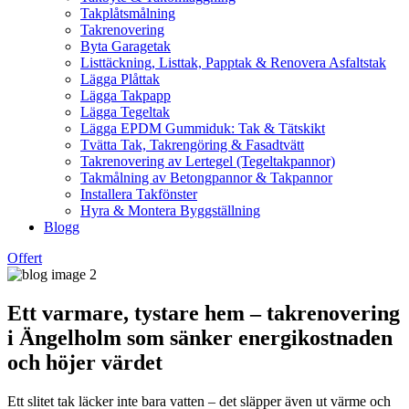
Takplåtsmålning
Takrenovering
Byta Garagetak
Listtäckning, Listtak, Papptak & Renovera Asfaltstak
Lägga Plåttak
Lägga Takpapp
Lägga Tegeltak
Lägga EPDM Gummiduk: Tak & Tätskikt
Tvätta Tak, Takrengöring & Fasadtvätt
Takrenovering av Lertegel (Tegeltakpannor)
Takmålning av Betongpannor & Takpannor
Installera Takfönster
Hyra & Montera Byggställning
Blogg
Offert
Ett varmare, tystare hem – takrenovering
i Ängelholm som sänker energikostnaden
och höjer värdet
Ett slitet tak läcker inte bara vatten – det släpper även ut värme och