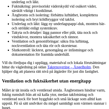
underlag och läkt.
Fuktsäkring: provisoriskt väderskydd vid osäkert väder,
särskilt viktigt i kustklimat.
Ångbroms och isolering: förbättra lufttäthet, komplettera
isolering och bryt köldbryggor vid takfot.
Underlag och läkt: lägg ny underlagspapp/-duk, montera bär-
och ströläkt enligt systemkrav.
Takyta och detaljer: lägg pannor eller plåt, täta nock och
vindskivor, montera taksäkerhet och rännor.
Ventilation och genomföringar: säkra fria luftintag,
nockventilation och täta rör och skorstenar.
Slutkontroll: läcktest, genomgång av infästningar och
dokumentation för framtida underhåll.
Vill du fördjupa dig i upplägg, materialval och lokala förutsättningar
hittar du vägledning på sidan
Takrenovering – Ängelholm
. Den
hjälper dig att planera rätt nivå på åtgärder för just din fastighet.
Ventilation och fuktsäkerhet utan energitapp
Målet är tät insida och ventilerad utsida. Ångbromsen hindrar varm,
fuktig rumsluft från att nå kalla ytor, medan takfotsintag och
ventilerad nock för bort byggfukt och små läckage som alltid kan
uppstå. På så sätt undviker du mögel samtidigt som värmen stannar i
huset.